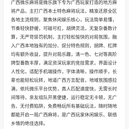
广西微乐麻将是微乐旗下专为广西玩家打造的地方麻
将产品，主打广西本土特色麻将玩法，精准还原全区
各地主流规则，聚焦休闲娱乐核心，玩法简单易懂，
节奏轻快舒缓，可碰可杠，胡牌灵活，无复杂番数计
算，无严苛惩罚机制，主打轻松愉快的对局氛围，融
入广西本地独有的加分、捉分特色规则，胡牌、杠牌
均有额外收益，提升对局乐趣，清一色、七对等高阶
牌型番数丰厚，满足资深玩家的竞技需求，界面设计
人性化，适配手机端操作，字体清晰，操作顺手，长
辈也能轻松玩转，地道广西方言配音，地域氛围感拉
满，依托微乐平台优势，真人匹配速度快，无需长时
间等待，亲友组队开黑便捷，运行稳定无卡顿，无广
告、无付费陷阱，免费畅玩所有基础玩法，随时随地
都能开启一局广西麻将，是广西玩家休闲娱乐、联络
乡情的绝佳选择。