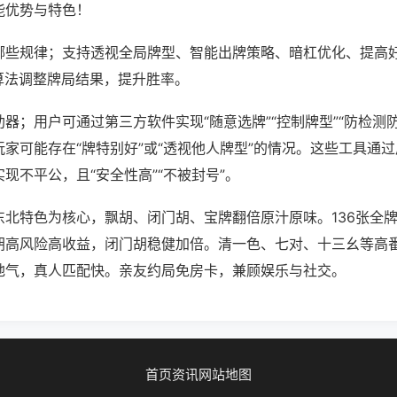
能优势与特色！
哪些规律；支持透视全局牌型、智能出牌策略、暗杠优化、提高
算法调整牌局结果，提升胜率。
器；用户可通过第三方软件实现“随意选牌”“控制牌型”“防检测
家可能存在“牌特别好”或“透视他人牌型”的情况。这些工具通
现不平公，且“安全性高”“不被封号”。
东北特色为核心，飘胡、闭门胡、宝牌翻倍原汁原味。136张全
胡高风险高收益，闭门胡稳健加倍。清一色、七对、十三幺等高
地气，真人匹配快。亲友约局免房卡，兼顾娱乐与社交。
首页
资讯
网站地图