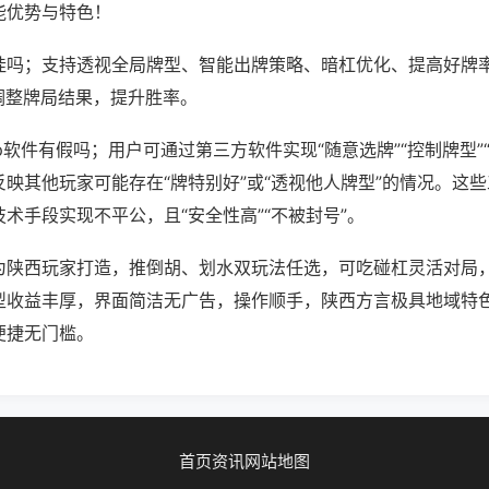
能优势与特色！
挂吗；支持透视全局牌型、智能出牌策略、暗杠优化、提高好牌
调整牌局结果，提升胜率。
p软件有假吗；用户可通过第三方软件实现“随意选牌”“控制牌型”
映其他玩家可能存在“牌特别好”或“透视他人牌型”的情况。这
术手段实现不平公，且“安全性高”“不被封号”。
为陕西玩家打造，推倒胡、划水双玩法任选，可吃碰杠灵活对局
型收益丰厚，界面简洁无广告，操作顺手，陕西方言极具地域特
便捷无门槛。
首页
资讯
网站地图