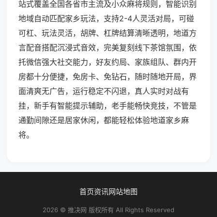
站式覆盖全国各省市主流及小众麻将规则，智能识别
地域自动匹配家乡玩法，支持2-4人灵活对局，可碰
可杠、玩法灵活，胡牌、杠牌结算清晰透明，地道方
言配音搭配沉浸式音效，完美复刻线下茶馆氛围，依
托微信强大社交能力，好友约局、家族组队、群内开
房都十分便捷，免房卡、免钻石，随时随地开局，界
面清爽无广告，运行稳定不闪退，真人实时对战有
挂，新手有智能提示辅助，老手能畅快竞技，不管是
通勤间隙还是居家休闲，都能轻松体验地道家乡麻
将。
首页
资讯
网站地图
2026 © 推决网 版权所有 All Rights Reserved