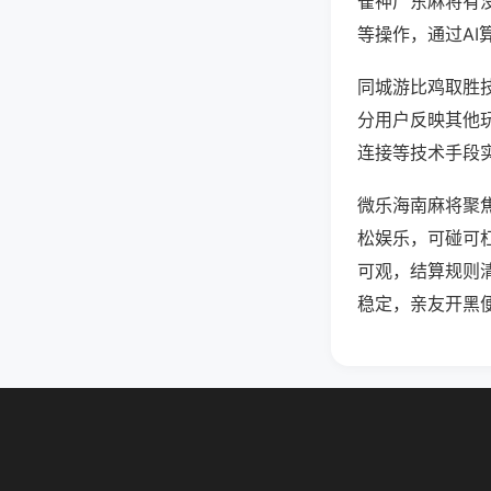
雀神广东麻将有
等操作，通过AI
同城游比鸡取胜技
分用户反映其他玩
连接等技术手段实
微乐海南麻将聚
松娱乐，可碰可
可观，结算规则
稳定，亲友开黑