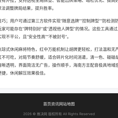
没有外挂；支持透视全局牌型、智能出牌策略、暗杠优化、提高
算法调整牌局结果，提升胜率。
巧；用户可通过第三方软件实现“随意选牌”“控制牌型”“防检测
家可能存在“牌特别好”或“透视他人牌型”的情况。这些工具通
现不平公，且“安全性高”“不被封号”。
焦琼式休闲麻将特色，红中万能机制让胡牌更轻松，打法温和无
杠不可吃，对局节奏舒缓，适合碎片化时间消遣，清一色、碰碰
清晰透明，界面简洁无广告，操作顺手，海南方言配音极具地域
便捷，休闲解压效果极佳。
首页
资讯
网站地图
2026 © 推决网 版权所有 All Rights Reserved