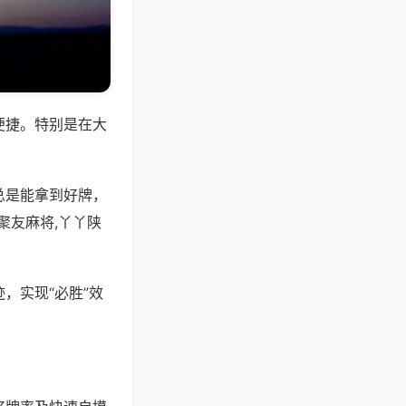
便捷。特别是在大
总是能拿到好牌，
聚友麻将,丫丫陕
，实现“必胜”效
。