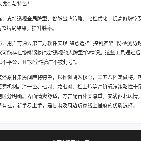
能优势与特色！
略；支持透视全局牌型、智能出牌策略、暗杠优化、提高好牌率
调整牌局结果，提升胜率。
；用户可通过第三方软件实现“随意选牌”“控制牌型”“防检测防
可能存在“牌特别好”或“透视他人牌型”的情况。这些工具通过
不平公，且“安全性高”“不被封号”。
度还原甘肃民间麻将特色，以推倒胡为核心，二五八固定做将，
惩罚机制。清一色、七对、龙七对、杠上炮等高阶玩法策略性十
炮区分明确。界面清爽舒适，方言配音朴实厚重，充满西北风情
平有挂，新手易上手，是甘肃及周边玩家线上搓麻的优质选择。