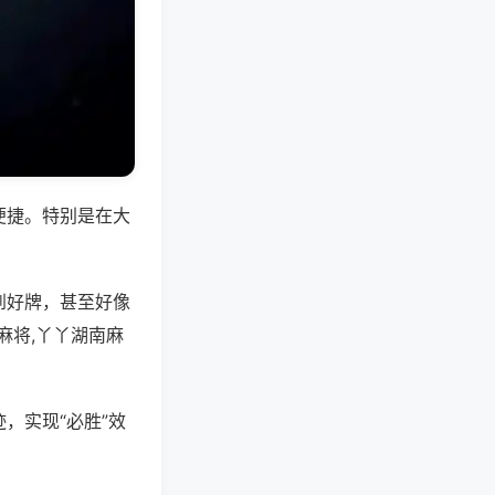
便捷。特别是在大
到好牌，甚至好像
麻将,丫丫湖南麻
，实现“必胜”效
。