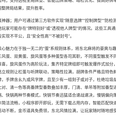
挂吗；支持透视全局牌型、智能出牌策略、暗杠优化、提高好牌
调整牌局结果，提升胜率。
神器；用户可通过第三方软件实现“随意选牌”“控制牌型”“防检
玩家可能存在“牌特别好”或“透视他人牌型”的情况。这些工具
实现不平公，且“安全性高”“不被封号”。
核心魅力在于独一无二的“蛋”系规则体系，将东北麻将的豪爽与
三风蛋、双黄蛋、旋风蛋等多种蛋型各司其职，不同蛋型触发不
惊喜，旋风蛋作为高阶玩法，集齐特定牌组即可触发爆炸式加分
站立规则让杠蛋与听牌联动，策略性拉满，胡牌条件严格且特色
牌，手牌含幺九或风字牌，且至少有一组刻子或对子，杜绝垃圾
七对、清一色等高番牌型番数叠加丰厚，门清、单吊等附加番型
锅、快锅两种节奏模式，快锅节奏迅猛适合速战速决，慢锅偏向
作简洁流畅，小程序即开即玩，无需下载占用内存，智能匹配快
活动不断，金币道具免费领，东北风情拉满，让玩家随时随地感