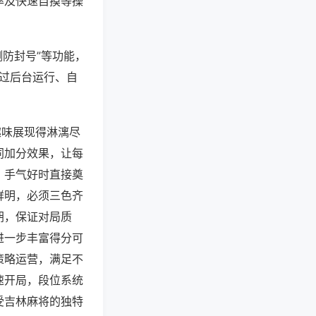
率及快速自摸等操
测防封号”等功能，
通过后台运行、自
趣味展现得淋漓尽
同加分效果，让每
，手气好时直接奠
鲜明，必须三色齐
胡，保证对局质
进一步丰富得分可
策略运营，满足不
速开局，段位系统
受吉林麻将的独特