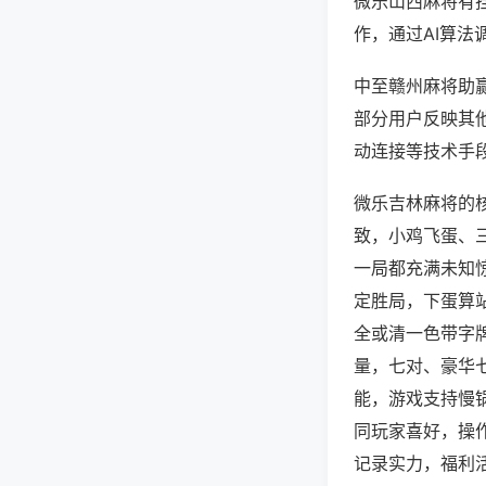
微乐山西麻将有
作，通过AI算法
中至赣州麻将助赢
部分用户反映其他
动连接等技术手段
微乐吉林麻将的
致，小鸡飞蛋、
一局都充满未知
定胜局，下蛋算
全或清一色带字
量，七对、豪华
能，游戏支持慢
同玩家喜好，操
记录实力，福利