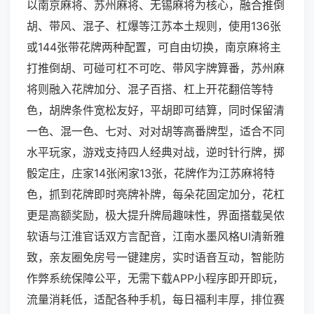
以南京麻将、苏州麻将、无锡麻将为核心，融合推倒
胡、带风、混子、杠爆等江苏本土规则，使用136张
或144张带花牌两种配置，可自由切换，南京麻将主
打推倒胡、可碰可杠不可吃、带风字牌算番，苏州麻
将则融入花牌加分、混子百搭、杠上开花翻倍等特
色，胡牌条件宽松友好，平胡即可结算，同时保留清
一色、混一色、七对、对对胡等高番牌型，适合不同
水平玩家，游戏支持四人经典对战，逆时针行牌，掷
骰定庄，庄家14张闲家13张，花牌作为江苏麻将特
色，抓到花牌即时亮牌补牌，每朵花固定加分，花杠
更是高额奖励，极大提升牌局趣味性，界面搭载吴侬
软语与江淮官话双方言配音，江南水墨风格UI清新雅
致，亲友圈免房号一键建房，实时语音互动，智能防
作弊系统保障公平，无需下载APP小程序即开即玩，
流量消耗低，适配各种手机，每日福利丰厚，排位赛