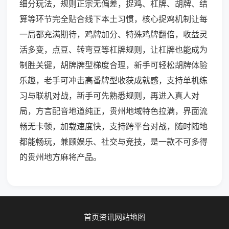
细分玩法，规则正宗无偏差，捉鸡、杠牌、胡牌、结
算等环节完全贴合线下本土习惯，核心捉鸡机制让每
一局都充满期待，鸡牌加分、特殊鸡牌翻倍，收益灵
活多变，点豆、转弯豆等杠牌规则，让杠牌也能成为
制胜关键，胡牌牌型梯度合理，新手可轻松胡牌体验
乐趣，老手可冲击高番牌型收获成就感，支持单机练
习与联机对战，新手可先熟悉规则，再进入真人对
局，方言配音地道纯正，贵州地域特色拉满，界面流
畅无卡顿，加载速度快，支持跨平台对战，随时随地
都能畅玩，兼顾娱乐、社交与竞技，是一款不可多得
的贵州地方麻将产品。
首页
资讯
网站地图