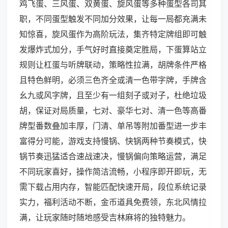
鸡飞蛋、三风蛋、双黄蛋、旋风蛋等多种蛋型各司其
职，不同蛋型触发不同加分效果，让每一局都充满未
知惊喜，旋风蛋作为高阶玩法，集齐特定牌组即可触
发爆炸式加分，手气好时直接奠定胜局，下蛋算站立
规则让杠蛋与听牌联动，策略性拉满，胡牌条件严格
且特色鲜明，必须三色齐全或清一色带字牌，手牌含
幺九或风字牌，且至少有一组刻子或对子，杜绝垃圾
胡，保证对局质量，七对、豪华七对、清一色等高番
牌型番数叠加丰厚，门清、单吊等附加番型进一步丰
富得分可能，游戏支持慢锅、快锅两种节奏模式，快
锅节奏迅猛适合速战速决，慢锅偏向策略运营，满足
不同玩家喜好，操作简洁流畅，小程序即开即玩，无
需下载占用内存，智能匹配快速开局，段位系统记录
实力，福利活动不断，金币道具免费领，东北风情拉
满，让玩家随时随地感受吉林麻将的独特魅力。