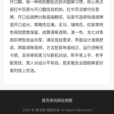
开口翻，每一种规则都贴合民间搓麻习惯，核心亮点
是红中百搭与开口翻倍双机制，红中灵活替代任意
牌，开口后胡牌分数直接翻倍，玩家可选择快速胡牌
或开口追分，策略性拉满，买马、铺地花、杠呲等特
色规则悉数保留，结算清晰透明，清一色、龙七对等
高阶牌型收益丰厚，满足竞技需求，界面设计清爽舒
适，牌面清晰易辨，方言配音地道纯正，运行流畅无
卡顿，支持单机练习与联机对战，新手易上手、老手
能竞技，真人对战公平有挂，是安徽及全国皖麻爱好
者的线上优选。
首页
资讯
网站地图
2026 © 推决网 版权所有 All Rights Reserved