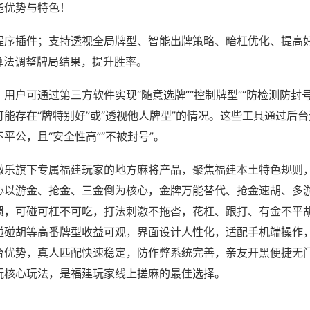
能优势与特色！
程序插件；支持透视全局牌型、智能出牌策略、暗杠优化、提高
算法调整牌局结果，提升胜率。
用户可通过第三方软件实现“随意选牌”“控制牌型”“防检测防封
能存在“牌特别好”或“透视他人牌型”的情况。这些工具通过后
平公，且“安全性高”“不被封号”。
微乐旗下专属福建玩家的地方麻将产品，聚焦福建本土特色规则
心以游金、抢金、三金倒为核心，金牌万能替代、抢金速胡、多
惯，可碰可杠不可吃，打法刺激不拖沓，花杠、跟打、有金不平
碰碰胡等高番牌型收益可观，界面设计人性化，适配手机端操作
台优势，真人匹配快速稳定，防作弊系统完善，亲友开黑便捷无
玩核心玩法，是福建玩家线上搓麻的最佳选择。