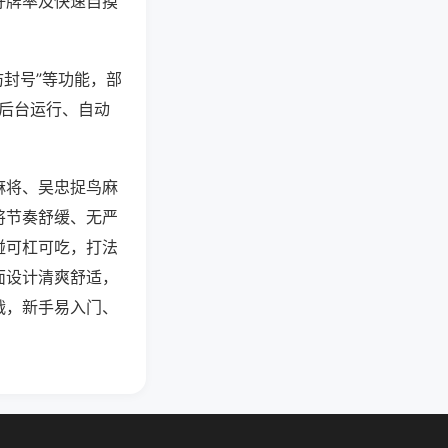
好牌率及快速自摸
防封号”等功能，部
过后台运行、自动
麻将、吴忠捉鸟麻
将节奏舒缓、无严
碰可杠可吃，打法
面设计清爽舒适，
战，新手易入门、