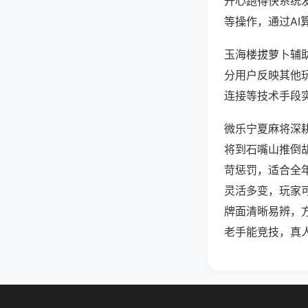
开心跑得快系统
等操作，通过AI
玉海楼拔萝卜辅助
分用户反映其他玩
连接等技术手段实
微乐宁夏麻将深
将到石嘴山推倒
苛惩罚，适合全
灵活多变，玩家
牌面清晰易辨，
老手能竞技，真