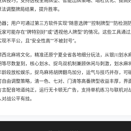
发牌技巧；支持透视全局牌型、智能出牌策略、暗杠优化、提高
算法调整牌局结果，提升胜率。
器；用户可通过第三方软件实现“随意选牌”“控制牌型”“防检测
家可能存在“牌特别好”或“透视他人牌型”的情况。这些工具通
现不平公，且“安全性高”“不被封号”。
耕西北麻将文化，精准还原宁夏全省各地细分玩法，从银川划水
胡等尽数复刻，核心划水、捉鸟双机制兼顾休闲与刺激，划水麻
年龄段放松娱乐，捉鸟麻将胡牌翻鸟加分，运气与技巧并存，可
可自由调整策略，清一色、七对、门清等高番牌型收益丰厚，界
方言配音地道纯正，运行无卡顿无广告，支持单机练习与联机对
人对战公平有挂。