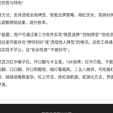
能优势与特色！
赢方法；支持透视全局牌型、智能出牌策略、暗杠优化、提高好
法调整牌局结果，提升胜率。
能赢；用户可通过第三方软件实现“随意选牌”“控制牌型”“防检
玩家可能存在“牌特别好”或“透视他人牌型”的情况。这些工具
实现不平公，且“安全性高”“不被封号”。
打武汉红中癞子杠、开口翻与卡五星。136张牌，红中万能、不
口翻、口口翻，开口即翻倍，越打番越高。二五八做将，可吃碰
对、碰碰胡番数复杂，杠上开花、抢杠胡刺激。配湖北方言，界
开黑。