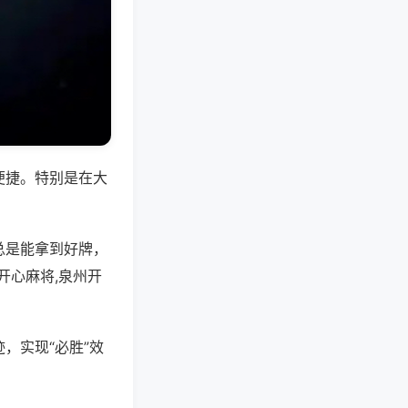
便捷。特别是在大
总是能拿到好牌，
开心麻将,泉州开
，实现“必胜”效
。