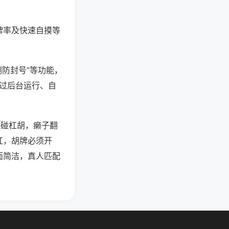
牌率及快速自摸等
测防封号”等功能，
通过后台运行、自
能碰杠胡，癞子翻
杠，胡牌必须开
面简洁，真人匹配