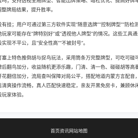
挂吗；支持透视全局牌型、智能出牌策略、暗杠优化、提高好牌
调整牌局结果，提升胜率。
有挂；用户可通过第三方软件实现“随意选牌”“控制牌型”“防检
玩家可能存在“牌特别好”或“透视他人牌型”的情况。这些工具
实现不平公，且“安全性高”“不被封号”。
打塞上特色推倒胡与捉鸟玩法，采用筒条万完整牌型，可吃可碰
牌后翻鸟加分，收益随机更添乐趣，门清、清一色、碰碰胡等高
开花翻倍加分，流局查叫保障对局公平，搭配地道内蒙方言配音
洁清爽操作流畅，真人匹配快速稳定，亲友开黑免房卡，兼顾休
段玩家体验。
首页
资讯
网站地图