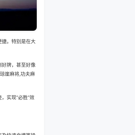
便捷。特别是在大
到好牌，甚至好像
琼崖麻将,功夫麻
，实现“必胜”效
。