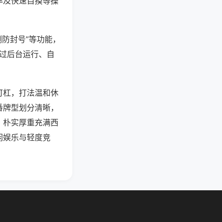
率及快速自摸等操
测防封号”等功能，
通过后台运行、自
可杠，打法温和休
番牌型划分清晰，
，朴实厚重充满西
闲娱乐与轻度竞