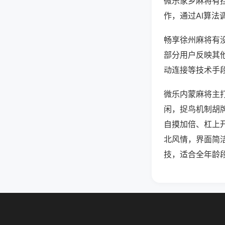
微乐家乡麻将有
作，通过AI算法
畅享徐州麻将有没
部分用户反映其他
动连接等技术手段
微乐内蒙麻将主
闲，捉鸟机制胡
自摸加倍、杠上
北风情，界面简
技，适合全年龄