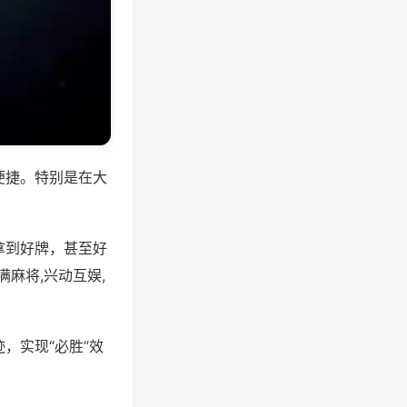
便捷。特别是在大
拿到好牌，甚至好
麻将,兴动互娱,
，实现“必胜”效
。