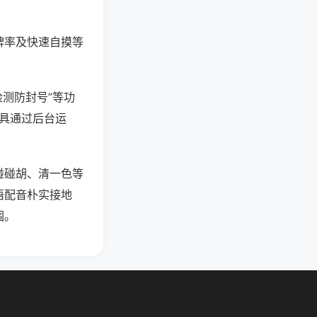
牌率及快速自摸等
检测防封号”等功
工具通过后台运
碰碰胡、清一色等
语配音朴实接地
围。