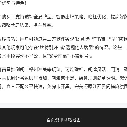
能优势与特色！
件购买；支持透视全局牌型、智能出牌策略、暗杠优化、提高好
法调整牌局结果，提升胜率。
序技巧；用户可通过第三方软件实现“随意选牌”“控制牌型”“防
其他玩家可能存在“牌特别好”或“透视他人牌型”的情况。这些
术手段实现不平公，且“安全性高”“不被封号”。
打南昌推倒胡、赣州冲关等玩法，可吃碰杠，胡牌灵活，门清、
冲关机制让番数层层累加，刺激感十足，结算规则简单透明。赣
畅，真人匹配公平快速，免房卡开黑，完美还原江西民间搓麻氛
首页
资讯
网站地图