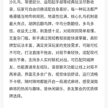
沙扎鸟、常德捉分、益阳起手胡等经典玩法尽数收
录，玩家可自由切换适配自身喜好，每一种玩法都严
格遵循当地传统规则，地道性拉满，核心扎鸟机制是
最大亮点，胡牌后翻鸟牌，中鸟分数翻倍，多鸟多
倍，收益无上限，刺激感十足，对局规则简单易懂，
无复杂门槛，新手通过简短教程就能快速掌握，高阶
牌型玩法丰富，满足资深玩家的竞技需求，可碰可杠
不可吃，打法直接不拖沓，对局节奏轻快，适配现代
娱乐节奏，支持多人实时联机对战，可匹配同城牌
友，也能邀请亲友组队，语音聊天功能让线上对局不
再单调，界面无多余广告，视觉体验舒适，运行流畅
不卡顿，随时随地都能开启一局湘式麻将，感受湖南
麻将的热闹与趣味，是休闲娱乐、亲友聚会的优质棋
牌选择。