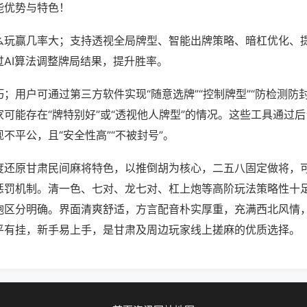
能优势与特色！
么玩赢几率大；支持透视全局牌型、智能出牌策略、暗杠优化、
过AI算法调整牌局结果，提升胜率。
；用户可通过第三方软件实现“随意选牌”“控制牌型”“防检测防
可能存在“牌特别好”或“透视他人牌型”的情况。这些工具通过
不平公，且“安全性高”“不被封号”。
度还原甘肃民间麻将特色，以推倒胡为核心，二五八固定做将，
惩罚机制。清一色、七对、龙七对、杠上炮等高阶玩法策略性十
炮区分明确。界面清爽舒适，方言配音朴实厚重，充满西北风情
平有挂，新手易上手，是甘肃及周边玩家线上搓麻的优质选择。