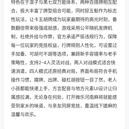
特色在于混子与黑七双万能体系，两种百搭牌相互配
合，极大丰富了牌型组合可能，同时捉五魁作为标志
性玩法，让卡五胡牌成为玩家最期待的高光时刻，番
数翻倍带来极强成就感，游戏采用公平随机发牌机
制，杜绝外挂与作弊，官方承诺严惩违规行为，保障
每一位玩家的竞技权益，行牌规则人性化，可设置过
手加番、可胡可不胡等选项，兼顾新手容错率与老手
策略性，支持2-4人灵活对战，两人对战模式适合快
速消遣，四人模式还原经典对局，界面布局符合手机
操作习惯，摸牌、出牌、碰杠胡按钮一目了然，老人
小孩都能快速上手，方言配音与地方元素UI设计让归
属感拉满，无论身在何处，打开微乐河南麻将就能感
受到家乡的味道，与亲友同屏竞技，重温线下搓麻的
温馨与欢乐。