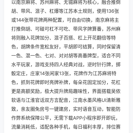
以南京麻将、苏州麻将、无锡麻将为核心，融合推倒
胡、带风、混子、杠爆等江苏本土规则，使用136张
或144张带花牌两种配置，可自由切换，南京麻将主
打推倒胡、可碰可杠不可吃、带风字牌算番，苏州麻
将则融入花牌加分、混子百搭、杠上开花翻倍等特
色，胡牌条件宽松友好，平胡即可结算，同时保留清
一色、混一色、七对、对对胡等高番牌型，适合不同
水平玩家，游戏支持四人经典对战，逆时针行牌，掷
骰定庄，庄家14张闲家13张，花牌作为江苏麻将特
色，抓到花牌即时亮牌补牌，每朵花固定加分，花杠
更是高额奖励，极大提升牌局趣味性，界面搭载吴侬
软语与江淮官话双方言配音，江南水墨风格UI清新雅
致，亲友圈免房号一键建房，实时语音互动，智能防
作弊系统保障公平，无需下载APP小程序即开即玩，
流量消耗低，适配各种手机，每日福利丰厚，排位赛