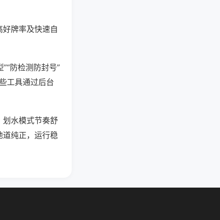
高好牌率及快速自
”“防检测防封号”
这些工具通过后台
，划水模式节奏舒
地道纯正，运行稳