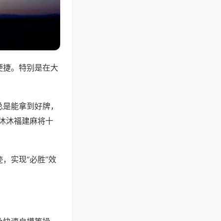
便捷。特别是在大
总是能拿到好牌，
沐沐福建麻将十
，实现“必胜”效
。