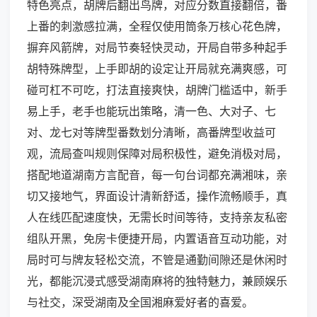
特色亮点，胡牌后翻出鸟牌，对应分数直接翻倍，番
上番的刺激感拉满，全程仅使用筒条万核心花色牌，
摒弃风箭牌，对局节奏轻快灵动，开局自带多种起手
胡特殊牌型，上手即胡的设定让开局就充满爽感，可
碰可杠不可吃，打法直接爽快，胡牌门槛适中，新手
易上手，老手也能玩出策略，清一色、大对子、七
对、龙七对等牌型番数划分清晰，高番牌型收益可
观，流局查叫规则保障对局积极性，避免消极对局，
搭配地道湖南方言配音，每一句台词都充满湘味，亲
切又接地气，界面设计清新舒适，操作流畅顺手，真
人在线匹配速度快，无需长时间等待，支持亲友私密
组队开黑，免房卡便捷开局，内置语音互动功能，对
局时可与牌友轻松交流，不管是通勤间隙还是休闲时
光，都能沉浸式感受湖南麻将的独特魅力，兼顾娱乐
与社交，深受湖南及全国湘麻爱好者的喜爱。