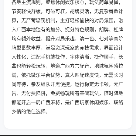
各地主流规则，聚焦休闲娱乐核心，玩法简单易懂，
节奏轻快舒缓，可碰可杠，胡牌灵活，无复杂番数计
算，无严苛惩罚机制，主打轻松愉快的对局氛围，融
入广西本地独有的加分、捉分特色规则，胡牌、杠牌
均有额外收益，提升对局乐趣，清一色、七对等高阶
牌型番数丰厚，满足资深玩家的竞技需求，界面设计
人性化，适配手机端操作，字体清晰，操作顺手，长
辈也能轻松玩转，地道广西方言配音，地域氛围感拉
满，依托微乐平台优势，真人匹配速度快，无需长时
间等待，亲友组队开黑便捷，运行稳定无卡顿，无广
告、无付费陷阱，免费畅玩所有基础玩法，随时随地
都能开启一局广西麻将，是广西玩家休闲娱乐、联络
乡情的绝佳选择。