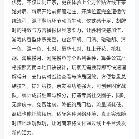
优势，不仅规则正宗，更在体验上全方位贴近线下茶
馆对局，每局开始前掷骰定庄、开牌位置完全遵循传
统流程，混子翻牌环节动画生动，仪式感十足，胡牌
时的特效与方言播报极具感染力，让胜利快感加倍，
游戏内番型体系完整，包含平胡、门清、碰碰胡、清
一色、混一色、七对、豪华七对、杠上开花、抢杠
胡、海底捞月、河底捞鱼等全系列番种，算番公式严
格按照河南本地口诀设计，玩家无需换算即可快速理
解得分，支持实时战绩查看与牌局回放，方便复盘总
结技巧，提升牌技，亲友圈功能强大，可创建固定战
队，统计成员胜率与积分，打造专属社交圈子，同时
无需房卡、免费建房，降低约局门槛，流量消耗低，
离线也能托管续玩，适配各种网络环境，真正实现随
时随地想玩就玩，让河南麻将文化通过线上平台焕发
新的活力。