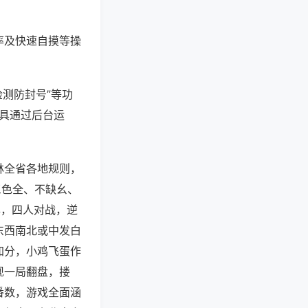
率及快速自摸等操
检测防封号”等功
工具通过后台运
林全省各地规则，
三色全、不缺幺、
牌，四人对战，逆
东西南北或中发白
加分，小鸡飞蛋作
现一局翻盘，搂
番数，游戏全面涵