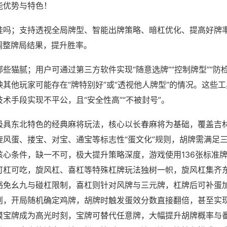
能优势与特色！
挂吗；支持透视全局牌型、智能出牌策略、暗杠优化、提高好牌
调整牌局结果，提升胜率。
些猫腻；用户可通过第三方软件实现“随意选牌”“控制牌型”“防
其他玩家可能存在“牌特别好”或“透视他人牌型”的情况。这些
术手段实现不平公，且“安全性高”“不被封号”。
极具东北特色的经典麻将玩法，核心以长春麻将为基础，覆盖吉
旋风蛋、搂宝、对宝、通宝等标志性“蛋文化”规则，胡牌需满足
核心条件，缺一不可，极大提升策略深度，游戏使用136张标准
可杠可吃，旋风杠、喜杠等特殊杠牌玩法独树一帜，旋风杠集齐
豁免幺九与碰杠限制，喜杠则针对风牌与三元牌，杠牌后可补蛋
则，开局随机确定鸡牌，胡牌时触发蛋效分数直接翻倍，甚至实
摸宝牌成为高光时刻，宝牌可替代任意牌，大幅提升胡牌概率与