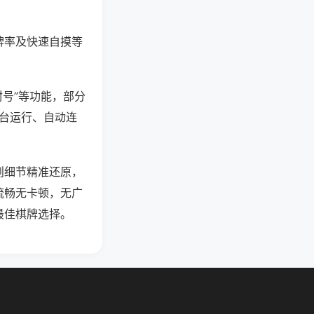
牌率及快速自摸等
封号”等功能，部分
后台运行、自动连
则细节精准还原，
流畅无卡顿，无广
最佳棋牌选择。