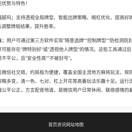
能优势与特色！
猫腻吗；支持透视全局牌型、智能出牌策略、暗杠优化、提高好
法调整牌局结果，提升胜率。
；用户可通过第三方软件实现“随意选牌”“控制牌型”“防检测防
可能存在“牌特别好”或“透视他人牌型”的情况。这些工具通过
不平公，且“安全性高”“不被封号”。
托微信社交链，约局极为便捷，覆盖全国主流地方麻将玩法，规
策略多变，清一色、七对、杠上开花等高番玩法乐趣十足。运行
战公平公正，方言配音地道，是微信用户日常休闲、联络感情的
首页
资讯
网站地图