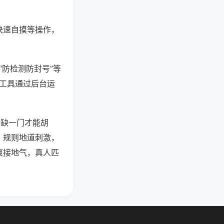
快速自摸等操作，
“防检测防封号”等
些工具通过后台运
须缺一门才能胡
。规则地道刺激，
爽接地气，真人匹