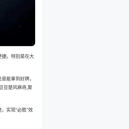
便捷。特别是在大
总是能拿到好牌，
豆豆楚风麻将,聚
，实现“必胜”效
。