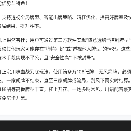
能优势与特色！
；支持透视全局牌型、智能出牌策略、暗杠优化、提高好牌率及
牌局结果，提升胜率。
上果然有挂；用户可通过第三方软件实现“随意选牌”“控制牌型”
映其他玩家可能存在“牌特别好”或“透视他人牌型”的情况。这
术手段实现不平公，且“安全性高”“不被封号”。
打正宗川味血战到底玩法，使用筒条万108张牌，无风箭牌，必
吃，一家胡牌不结束，直至三家胡牌或流局，刮风下雨实时结算
碰碰胡等高番牌型丰富，杠上开花、一炮多响常见，川语配音豪
友免房卡开黑。