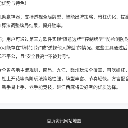
能优势与特色！
机助赢神器；支持透视全局牌型、智能出牌策略、暗杠优化、提
AI算法调整牌局结果，提升胜率。
；用户可通过第三方软件实现“随意选牌”“控制牌型”“防检测防
可能存在“牌特别好”或“透视他人牌型”的情况。这些工具通过
不平公，且“安全性高”“不被封号”。
合全省各地主流规则，南昌、九江、赣州玩法全覆盖，可吃碰杠
、杠上开花等高阶玩法策略性强，牌型丰富、节奏轻快。方言配
，新手易上手、老手能竞技，是江西麻将爱好者的优质选择。
首页
资讯
网站地图