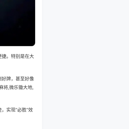
便捷。特别是在大
到好牌，甚至好像
将,微乐锄大地,
，实现“必胜”效
。