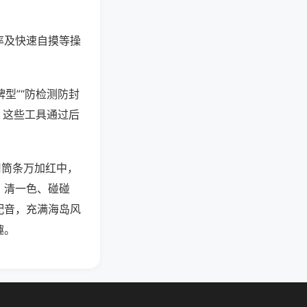
率及快速自摸等操
型”“防检测防封
。这些工具通过后
用筒条万加红中，
、清一色、碰碰
配音，充满海岛风
趣。