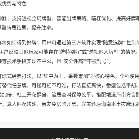
能优势与特色！
神器；支持透视全局牌型、智能出牌策略、暗杠优化、提高好牌
调整牌局结果，提升胜率。
将如何得到好牌；用户可通过第三方软件实现“随意选牌”“控制牌
用户反映其他玩家可能存在“牌特别好”或“透视他人牌型”的情况
等技术手段实现不平公，且“安全性高”“不被封号”。
打琼式经典打法，以“红中为王、番数累加”为核心特色，全程使
可替代任意牌，可碰可杠不可吃，打法直接爽快，番型包括平胡
摸加倍、杠上开花翻倍，流局查叫保障公平，搭配地道海南方言
新，真人匹配快速，亲友免房卡开黑，完美还原海南本土搓麻乐