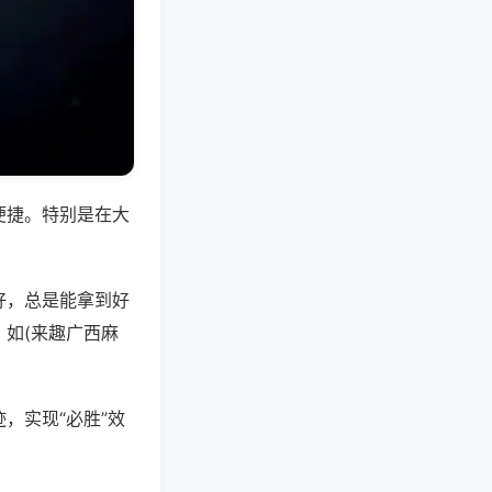
便捷。特别是在大
好，总是能拿到好
如(来趣广西麻
，实现“必胜”效
。