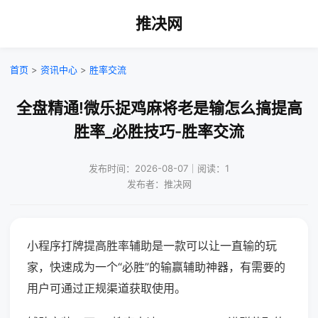
推决网
首页
>
资讯中心
>
胜率交流
全盘精通!微乐捉鸡麻将老是输怎么搞提高
胜率_必胜技巧-胜率交流
发布时间：2026-08-07｜阅读：1
发布者：推决网
小程序打牌提高胜率辅助是一款可以让一直输的玩
家，快速成为一个“必胜”的输赢辅助神器，有需要的
用户可通过正规渠道获取使用。