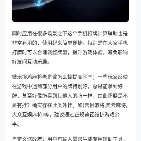
同时应用在很多场景之下这个手机打牌计算辅助也是
非常有用的，使用起来简单便捷。特别是在大家手机
打牌时可以合理调整牌型，提升游戏体验，避免影响
好友间互动乐趣。
微乐捉鸡麻将老是输怎么搞提高胜率；一些玩家反映
在游戏中遇到部分用户的牌特别好，总是能拿到好
牌，甚至好像能看到其他人的牌一样，由此怀疑是不
是有挂？确实存在此类外挂。如(云帆麻将,奥云麻将,
大众互娱麻将)等，建议通过正规途径维护游戏公
平。
自定义修改牌：用户可输入需求生成专用辅助工具，