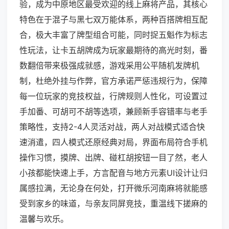
验，成为中原地区最受欢迎的线上麻将产品，其核心
特色在于混子与黑七双万能体系，两种百搭牌相互配
合，极大丰富了牌型组合可能，同时捉五魁作为标志
性玩法，让卡五胡牌成为玩家最期待的高光时刻，番
数翻倍带来极强成就感，游戏采用公平随机发牌机
制，杜绝外挂与作弊，官方承诺严惩违规行为，保障
每一位玩家的竞技权益，行牌规则人性化，可设置过
手加番、可胡可不胡等选项，兼顾新手容错率与老手
策略性，支持2-4人灵活对战，两人对战模式适合快
速消遣，四人模式还原经典对局，界面布局符合手机
操作习惯，摸牌、出牌、碰杠胡按钮一目了然，老人
小孩都能快速上手，方言配音与地方元素UI设计让归
属感拉满，无论身在何处，打开微乐河南麻将就能感
受到家乡的味道，与亲友同屏竞技，重温线下搓麻的
温馨与欢乐。